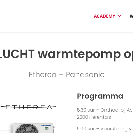
ACADEMY
W
bel Academy
e trainingen
LUCHT warmtepomp op
Etherea – Panasonic
Programma
8.30 uur –
Onthaal bij Ac
2200 Herentals
9.00 uur –
Voorstelling 